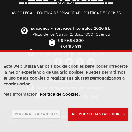
AVISO LEGAL
POLÍTICA DE PRIVACIDAD
POLÍTICA DE COOKIES
Ediciones y Servicios Integrales 2020 S.L.
Plaza de los Carros, 2. Bajo. 16001 Cuenca
969 693 800
601 119 818
redaccion@lasnoticiasdecuenca.es
Síguenos
Esta web utiliza varios tipos de cookies para poder ofrecerte
la mejor experiencia de usuario posible, Puedes permitirnos
el uso de las cookies o realizar tus ajustes personalizados a
PUBLICIDAD:
continuación.
publicidad@lasnoticiasdecuenca.es
Más información:
Política de Cookies
.
684 126 573
/
670 726 392
PERSONALIZAR AJUSTES
ACEPTAR TODAS LAS COOKIES
© Copyright 2013 -
2022
| Ediciones y Servicios Integrales 2020 S.L.
Powered by
Web Dinámica