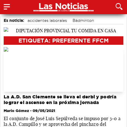
Es noticia:
accidentes laborales
Bádminton
Área de Deportes
Motor
Actividades culturales en Cuenca
Medio Ambiente
ETIQUETA: PREFERENTE FFCM
Auditorio de Cuenca
La A.D. San Clemente se lleva el derbi y podría
lograr el ascenso en la próxima jornada
Mario Gómez
- 09/05/2021
El conjunto de José Luis Sepúlveda se impuso por 3-0 a
la A.D. Campillo y se aprovecha del pinchazo del