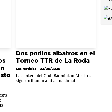
Dos podios albatros en el
os
Torneo TTR de La Roda
ón
Las Noticias
- 02/08/2026
osto
La cantera del Club Bádminton Albatros
sigue brillando a nivel nacional
para
o
ia