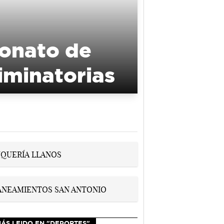
eonato de
iminatorias
MÁS LEIDO EN "DEPORTES"