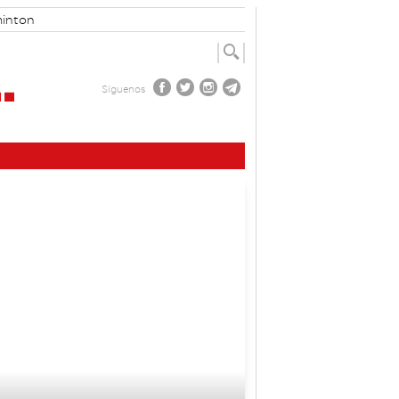
inton
Síguenos