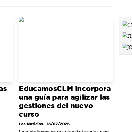
as
EducamosCLM incorpora
una guía para agilizar las
gestiones del nuevo
curso
Las Noticias
- 18/07/2026
La plataforma reúne videotutoriales para