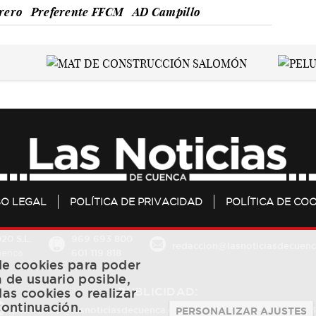
rero
Preferente FFCM
AD Campillo
SO LEGAL
POLÍTICA DE PRIVACIDAD
POLÍTICA DE COO
20 S.L.
969 693 800
redaccion@lasnoticiasdecuenc
601 119 818
Cuenca
 de cookies para poder
a de usuario posible,
PUBLICIDAD:
las cookies o realizar
continuación.
publicidad@lasnoticiasdecuenca.es
684 126 573
/
670 726 
PERSONALIZAR AJUSTES