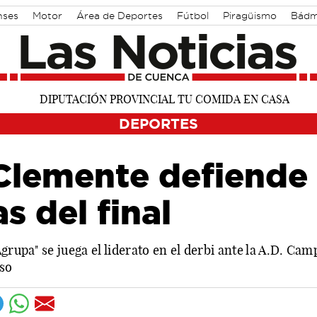
nses
Motor
Área de Deportes
Fútbol
Piragüismo
Bádm
DEPORTES
Clemente defiende 
s del final
grupa" se juega el liderato en el derbi ante la A.D. Cam
oso