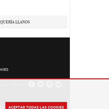
KIES
a.es
Síguenos
392
ACEPTAR TODAS LAS COOKIES