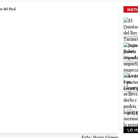
NOTI
LO M
Foto: Mario Gómez