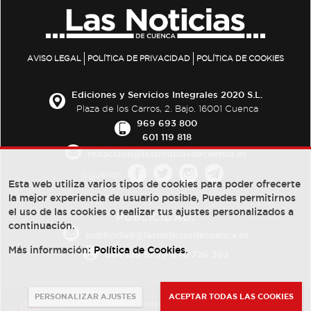
AVISO LEGAL
POLÍTICA DE PRIVACIDAD
POLÍTICA DE COOKIES
Ediciones y Servicios Integrales 2020 S.L.
Plaza de los Carros, 2. Bajo. 16001 Cuenca
969 693 800
601 119 818
redaccion@lasnoticiasdecuenca.es
Síguenos
Esta web utiliza varios tipos de cookies para poder ofrecerte
la mejor experiencia de usuario posible, Puedes permitirnos
el uso de las cookies o realizar tus ajustes personalizados a
PUBLICIDAD:
continuación.
publicidad@lasnoticiasdecuenca.es
Más información:
Política de Cookies
.
684 126 573
/
670 726 392
PERSONALIZAR AJUSTES
ACEPTAR TODAS LAS COOKIES
© Copyright 2013 -
2022
| Ediciones y Servicios Integrales 2020 S.L.