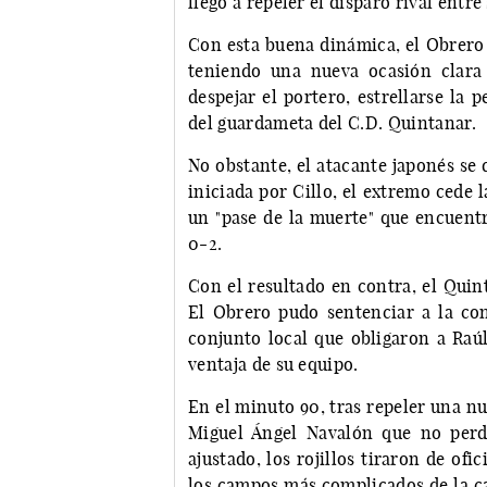
llegó a repeler el disparo rival entre
Con esta buena dinámica, el Obrero 
teniendo una nueva ocasión clara
despejar el portero, estrellarse la 
del guardameta del C.D. Quintanar.
No obstante, el atacante japonés se
iniciada por Cillo, el extremo cede 
un "pase de la muerte" que encuent
0-2.
Con el resultado en contra, el Quin
El Obrero pudo sentenciar a la con
conjunto local que obligaron a Raú
ventaja de su equipo.
En el minuto 90, tras repeler una nu
Miguel Ángel Navalón que no perdo
ajustado, los rojillos tiraron de of
los campos más complicados de la ca