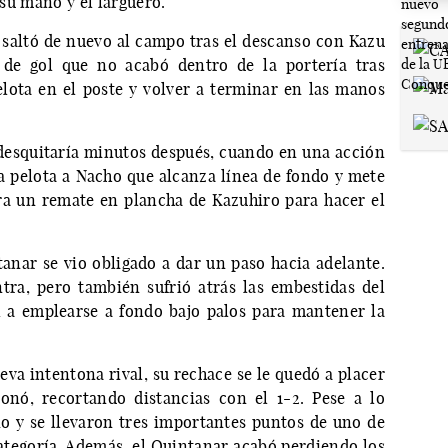
 su mano y el larguero.
saltó de nuevo al campo tras el descanso con Kazu
 de gol que no acabó dentro de la portería tras
pelota en el poste y volver a terminar en las manos
 desquitaría minutos después, cuando en una acción
la pelota a Nacho que alcanza línea de fondo y mete
ra un remate en plancha de Kazuhiro para hacer el
tanar se vio obligado a dar un paso hacia adelante.
tra, pero también sufrió atrás las embestidas del
l a emplearse a fondo bajo palos para mantener la
eva intentona rival, su rechace se le quedó a placer
nó, recortando distancias con el 1-2. Pese a lo
icio y se llevaron tres importantes puntos de uno de
tegoría. Además, el Quintanar acabó perdiendo los