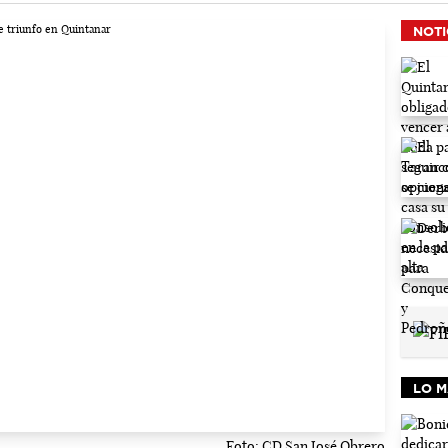
NOTI
LO M
Foto: CD San José Obrero