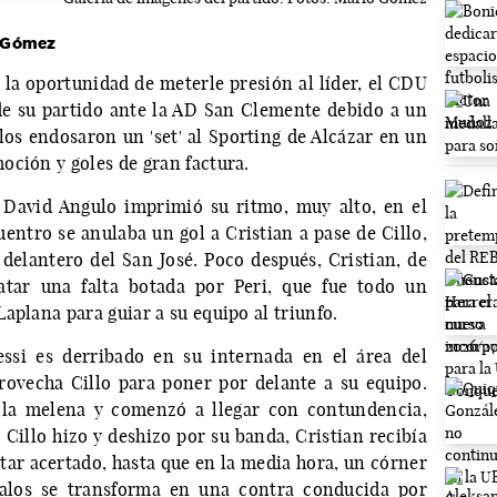
o Gómez
la oportunidad de meterle presión al líder, el CDU
de su partido ante la AD San Clemente debido a un
llos endosaron un 'set' al Sporting de Alcázar en un
oción y goles de gran factura.
David Angulo imprimió su ritmo, muy alto, en el
uentro se anulaba un gol a Cristian a pase de Cillo,
 delantero del San José. Poco después, Cristian, de
atar una falta botada por Peri, que fue todo un
aplana para guiar a su equipo al triunfo.
essi es derribado en su internada en el área del
rovecha Cillo para poner por delante a su equipo.
ó la melena y comenzó a llegar con contundencia,
illo hizo y deshizo por su banda, Cristian recibía
star acertado, hasta que en la media hora, un córner
palos se transforma en una contra conducida por