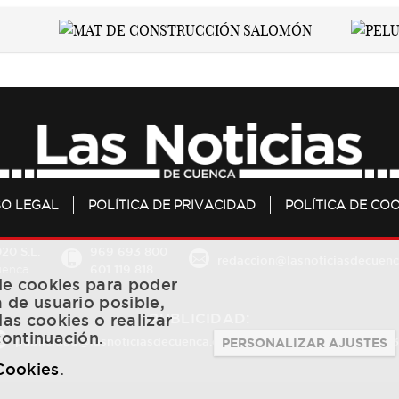
SO LEGAL
POLÍTICA DE PRIVACIDAD
POLÍTICA DE COO
20 S.L.
969 693 800
redaccion@lasnoticiasdecuenc
601 119 818
Cuenca
 de cookies para poder
a de usuario posible,
PUBLICIDAD:
las cookies o realizar
continuación.
publicidad@lasnoticiasdecuenca.es
684 126 573
/
670 726 
PERSONALIZAR AJUSTES
 Cookies
.