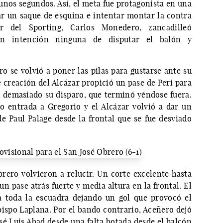
unos segundos. Así, el meta fue protagonista en una
jar un saque de esquina e intentar montar la contra
r del Sporting, Carlos Monedero, zancadilleó
sin intención ninguna de disputar el balón y
o se volvió a poner las pilas para gustarse ante su
 creación del Alcázar propició un pase de Peri para
demasiado su disparo, que terminó yéndose fuera.
o entrada a Gregorio y el Alcázar volvió a dar un
e Paul Palage desde la frontal que se fue desviado
brero volvieron a relucir. Un corte excelente hasta
n pase atrás fuerte y media altura en la frontal. El
a toda la escuadra dejando un gol que provocó el
bispo Laplana. Por el bando contrario, Aceñero dejó
sé Luis Abad desde una falta botada desde el balcón