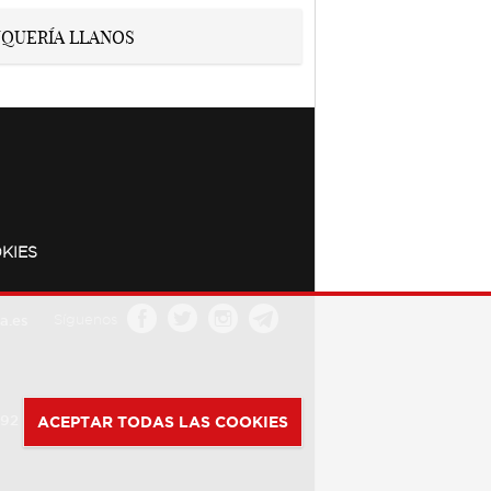
KIES
a.es
Síguenos
392
ACEPTAR TODAS LAS COOKIES