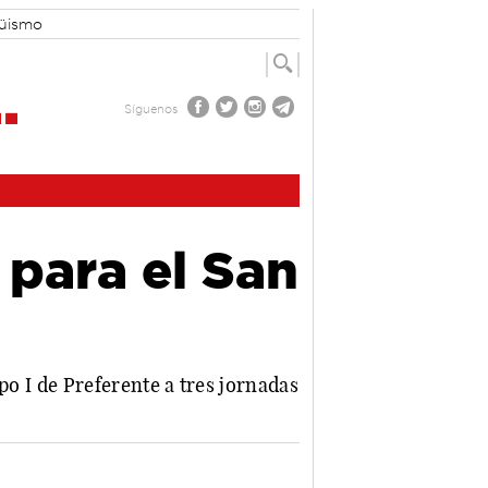
güismo
Síguenos
 para el San
upo I de Preferente a tres jornadas