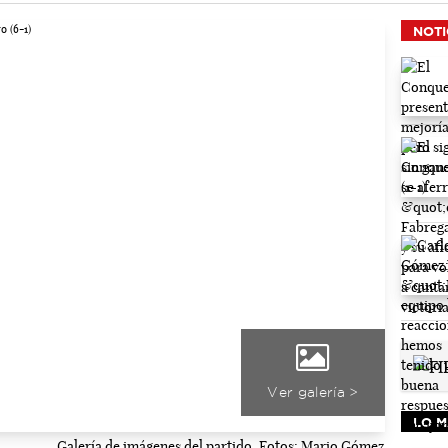
NOTI
Ver galería >
LO M
Galería de imágenes del partido. Fotos: Mario Gómez