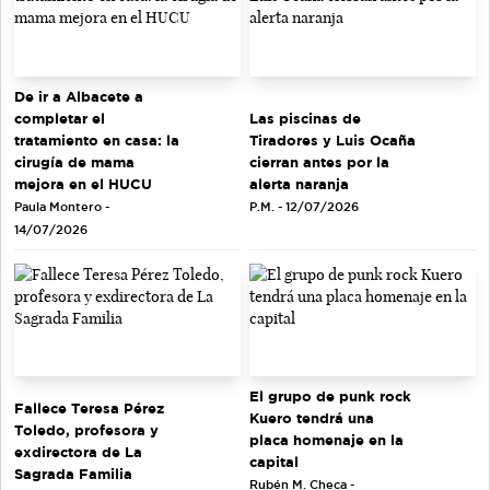
De ir a Albacete a
completar el
Las piscinas de
tratamiento en casa: la
Tiradores y Luis Ocaña
cirugía de mama
cierran antes por la
mejora en el HUCU
alerta naranja
Paula Montero -
P.M. - 12/07/2026
14/07/2026
El grupo de punk rock
Fallece Teresa Pérez
Kuero tendrá una
Toledo, profesora y
placa homenaje en la
exdirectora de La
capital
Sagrada Familia
Rubén M. Checa -