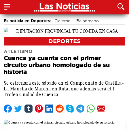
Es noticia en Deportes:
Ciclismo
Balonmano
Bádminton
Motor
Fútbol
Bolos conquenses
Área de Deportes
Piragüismo
DEPORTES
ATLETISMO
Cuenca ya cuenta con el primer
circuito urbano homologado de su
historia
Se estrenará este sábado en el Campeonato de Castilla-
La Mancha de Marcha en Ruta, que además será el I
Trofeo Ciudad de Cuenca