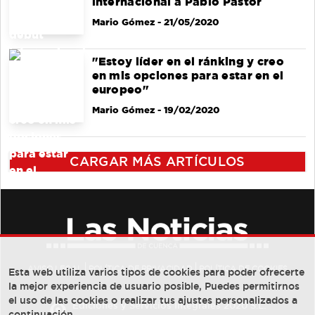
internacional a Pablo Pastor
Mario Gómez
- 21/05/2020
"Estoy líder en el ránking y creo
en mis opciones para estar en el
europeo"
Mario Gómez
- 19/02/2020
CARGAR MÁS ARTÍCULOS
AVISO LEGAL
POLÍTICA DE PRIVACIDAD
POLÍTICA DE COOKIES
Esta web utiliza varios tipos de cookies para poder ofrecerte
la mejor experiencia de usuario posible, Puedes permitirnos
el uso de las cookies o realizar tus ajustes personalizados a
Ediciones y Servicios Integrales 2020 S.L.
continuación.