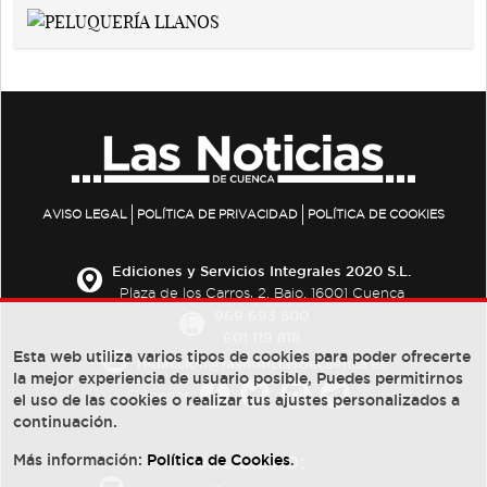
AVISO LEGAL
POLÍTICA DE PRIVACIDAD
POLÍTICA DE COOKIES
Ediciones y Servicios Integrales 2020 S.L.
Plaza de los Carros, 2. Bajo. 16001 Cuenca
969 693 800
601 119 818
Esta web utiliza varios tipos de cookies para poder ofrecerte
redaccion@lasnoticiasdecuenca.es
la mejor experiencia de usuario posible, Puedes permitirnos
Síguenos
el uso de las cookies o realizar tus ajustes personalizados a
continuación.
Más información:
Política de Cookies
.
PUBLICIDAD: