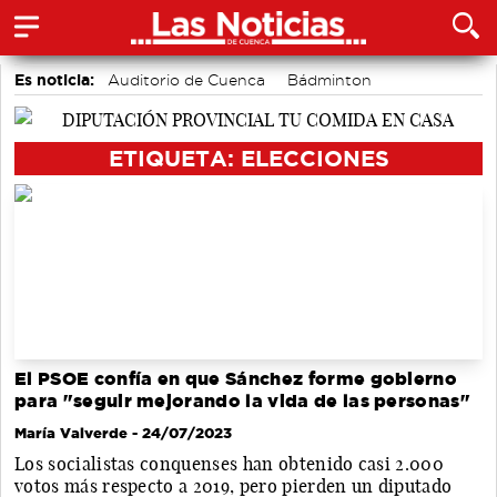
Es noticia:
Auditorio de Cuenca
Bádminton
accidentes laborales
Medio Ambiente
Área de Deportes
Motor
ETIQUETA: ELECCIONES
Actividades culturales en Cuenca
El PSOE confía en que Sánchez forme gobierno
para "seguir mejorando la vida de las personas"
María Valverde
- 24/07/2023
Los socialistas conquenses han obtenido casi 2.000
votos más respecto a 2019, pero pierden un diputado