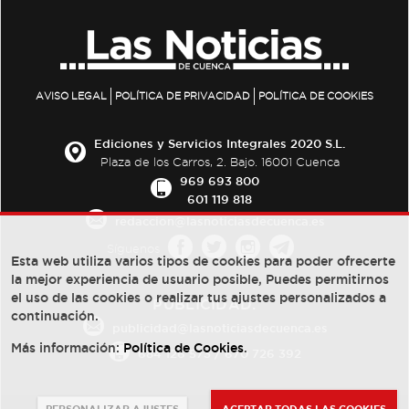
AVISO LEGAL
POLÍTICA DE PRIVACIDAD
POLÍTICA DE COOKIES
Ediciones y Servicios Integrales 2020 S.L.
Plaza de los Carros, 2. Bajo. 16001 Cuenca
969 693 800
601 119 818
redaccion@lasnoticiasdecuenca.es
Síguenos
Esta web utiliza varios tipos de cookies para poder ofrecerte
la mejor experiencia de usuario posible, Puedes permitirnos
el uso de las cookies o realizar tus ajustes personalizados a
PUBLICIDAD:
continuación.
publicidad@lasnoticiasdecuenca.es
Más información:
Política de Cookies
.
684 126 573
/
670 726 392