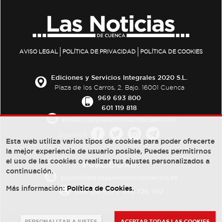
AVISO LEGAL
POLÍTICA DE PRIVACIDAD
POLÍTICA DE COOKIES
Ediciones y Servicios Integrales 2020 S.L.
Plaza de los Carros, 2. Bajo. 16001 Cuenca
969 693 800
601 119 818
redaccion@lasnoticiasdecuenca.es
Síguenos
Esta web utiliza varios tipos de cookies para poder ofrecerte
la mejor experiencia de usuario posible, Puedes permitirnos
el uso de las cookies o realizar tus ajustes personalizados a
PUBLICIDAD:
continuación.
publicidad@lasnoticiasdecuenca.es
Más información:
Política de Cookies
.
684 126 573
/
670 726 392
PERSONALIZAR AJUSTES
ACEPTAR TODAS LAS COOKIES