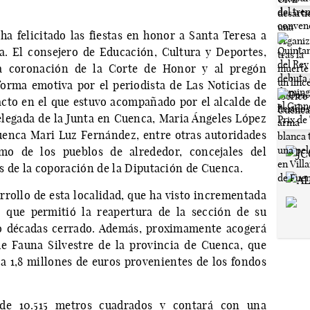
a felicitado las fiestas en honor a Santa Teresa a
a. El consejero de Educación, Cultura y Deportes,
la coronación de la Corte de Honor y al pregón
orma emotiva por el periodista de Las Noticias de
to en el que estuvo acompañado por el alcalde de
delegada de la Junta en Cuenca, Maria Ángeles López
uenca Mari Luz Fernández, entre otras autoridades
o de los pueblos de alrededor, concejales del
de la coporación de la Diputación de Cuenca.
rrollo de esta localidad, que ha visto incrementada
o que permitió la reapertura de la sección de su
ro décadas cerrado. Además, proximamente acogerá
e Fauna Silvestre de la provincia de Cuenca, que
a 1,8 millones de euros provenientes de los fondos
 de 10.515 metros cuadrados y contará con una