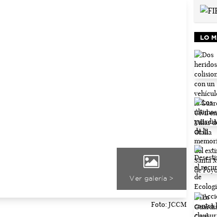
LO M
Ver galería >
Foto: JCCM