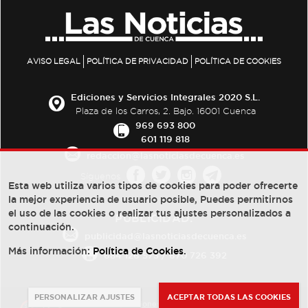
AVISO LEGAL
POLÍTICA DE PRIVACIDAD
POLÍTICA DE COOKIES
Ediciones y Servicios Integrales 2020 S.L.
Plaza de los Carros, 2. Bajo. 16001 Cuenca
969 693 800
601 119 818
redaccion@lasnoticiasdecuenca.es
Síguenos
Esta web utiliza varios tipos de cookies para poder ofrecerte
la mejor experiencia de usuario posible, Puedes permitirnos
el uso de las cookies o realizar tus ajustes personalizados a
PUBLICIDAD:
continuación.
publicidad@lasnoticiasdecuenca.es
Más información:
Política de Cookies
.
684 126 573
/
670 726 392
PERSONALIZAR AJUSTES
ACEPTAR TODAS LAS COOKIES
© Copyright 2013 -
2022
| Ediciones y Servicios Integrales 2020 S.L.