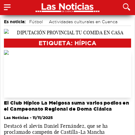
Es noticia:
Fútbol
Actividades culturales en Cuenca
Bádminton
Auditorio de Cuenca
Medio Ambiente
Área de Deportes
Motor
ETIQUETA: HÍPICA
El Club Hípico La Melgosa suma varios podios en
el Campeonato Regional de Doma Clásica
Las Noticias
- 11/11/2025
Destacó el alevín Daniel Fernández, que se ha
proclamado campeón de Castilla-La Mancha