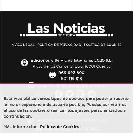
AVISO LEGAL
POLÍTICA DE PRIVACIDAD
POLÍTICA DE COOKIES
Ediciones y Servicios Integrales 2020 S.L.
Plaza de los Carros, 2. Bajo. 16001 Cuenca
969 693 800
601 119 818
redaccion@lasnoticiasdecuenca.es
Síguenos
Esta web utiliza varios tipos de cookies para poder ofrecerte
la mejor experiencia de usuario posible, Puedes permitirnos
el uso de las cookies o realizar tus ajustes personalizados a
PUBLICIDAD:
continuación.
publicidad@lasnoticiasdecuenca.es
Más información:
Política de Cookies
.
684 126 573
/
670 726 392