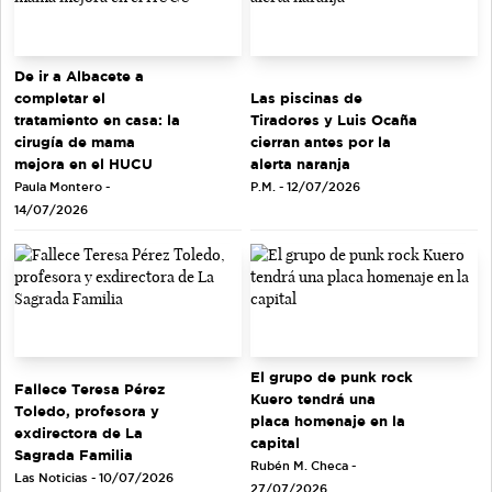
De ir a Albacete a
completar el
Las piscinas de
tratamiento en casa: la
Tiradores y Luis Ocaña
cirugía de mama
cierran antes por la
mejora en el HUCU
alerta naranja
Paula Montero -
P.M. - 12/07/2026
14/07/2026
El grupo de punk rock
Fallece Teresa Pérez
Kuero tendrá una
Toledo, profesora y
placa homenaje en la
exdirectora de La
capital
Sagrada Familia
Rubén M. Checa -
Las Noticias - 10/07/2026
27/07/2026