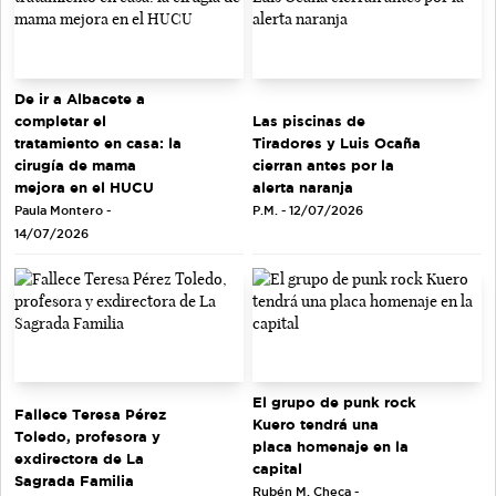
De ir a Albacete a
completar el
Las piscinas de
tratamiento en casa: la
Tiradores y Luis Ocaña
cirugía de mama
cierran antes por la
mejora en el HUCU
alerta naranja
Paula Montero -
P.M. - 12/07/2026
14/07/2026
El grupo de punk rock
Fallece Teresa Pérez
Kuero tendrá una
Toledo, profesora y
placa homenaje en la
exdirectora de La
capital
Sagrada Familia
Rubén M. Checa -