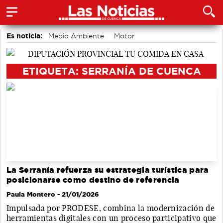
Es noticia:
Medio Ambiente
Motor
Actividades culturales en Cuenca
Bádminton
accidentes laborales
Auditorio de Cuenca
ETIQUETA: SERRANÍA DE CUENCA
Área de Deportes
La Serranía refuerza su estrategia turística para
posicionarse como destino de referencia
Paula Montero
- 21/01/2026
Impulsada por PRODESE, combina la modernización de
herramientas digitales con un proceso participativo que