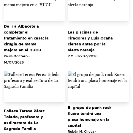
De ir a Albacete a
completar el
Las piscinas de
tratamiento en casa: la
Tiradores y Luis Ocaña
cirugía de mama
cierran antes por la
mejora en el HUCU
alerta naranja
Paula Montero -
P.M. - 12/07/2026
14/07/2026
El grupo de punk rock
Fallece Teresa Pérez
Kuero tendrá una
Toledo, profesora y
placa homenaje en la
exdirectora de La
capital
Sagrada Familia
Rubén M. Checa -