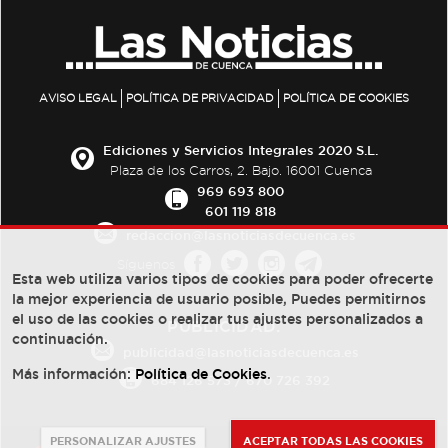
AVISO LEGAL
POLÍTICA DE PRIVACIDAD
POLÍTICA DE COOKIES
Ediciones y Servicios Integrales 2020 S.L.
Plaza de los Carros, 2. Bajo. 16001 Cuenca
969 693 800
601 119 818
redaccion@lasnoticiasdecuenca.es
Síguenos
Esta web utiliza varios tipos de cookies para poder ofrecerte
la mejor experiencia de usuario posible, Puedes permitirnos
el uso de las cookies o realizar tus ajustes personalizados a
PUBLICIDAD:
continuación.
publicidad@lasnoticiasdecuenca.es
Más información:
Política de Cookies
.
684 126 573
/
670 726 392
PERSONALIZAR AJUSTES
ACEPTAR TODAS LAS COOKIES