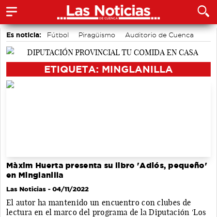
Es noticia:
Fútbol
Piragüismo
Auditorio de Cuenca
Área de Deportes
Motor
Bádminton
Actividades culturales en Cuenca
ETIQUETA: MINGLANILLA
Màxim Huerta presenta su libro 'Adiós, pequeño'
en Minglanilla
Las Noticias
- 04/11/2022
El autor ha mantenido un encuentro con clubes de
lectura en el marco del programa de la Diputación 'Los