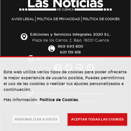
AVISO LEGAL
POLÍTICA DE PRIVACIDAD
POLÍTICA DE COOKIES
Ediciones y Servicios Integrales 2020 S.L.
Plaza de los Carros, 2. Bajo. 16001 Cuenca
969 693 800
601 119 818
redaccion@lasnoticiasdecuenca.es
Síguenos
Esta web utiliza varios tipos de cookies para poder ofrecerte
la mejor experiencia de usuario posible, Puedes permitirnos
el uso de las cookies o realizar tus ajustes personalizados a
PUBLICIDAD:
continuación.
publicidad@lasnoticiasdecuenca.es
Más información:
Política de Cookies
.
684 126 573
/
670 726 392
PERSONALIZAR AJUSTES
ACEPTAR TODAS LAS COOKIES
© Copyright 2013 -
2022
| Ediciones y Servicios Integrales 2020 S.L.
Powered by
Web Dinámica