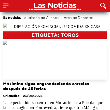
Es noticia:
Auditorio de Cuenca
Área de Deportes
Actividades culturales en Cuenca
Motor
Medio Ambiente
Bádminton
Fútbol
ETIQUETA: TOROS
Maximino sigue engrandeciendo carteles
después de 25 ferias
Chicuelito
- 23/08/2025
La expectación se centra en Morante de la Puebla, que
tras su cogida en Pontevedra, tiene que ir a Málaga,