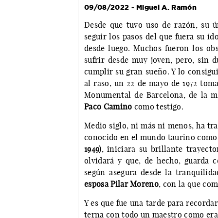
09/08/2022 - Miguel A. Ramón
Desde que tuvo uso de razón, su ún
seguir los pasos del que fuera su íd
desde luego. Muchos fueron los ob
sufrir desde muy joven, pero, sin d
cumplir su gran sueño. Y lo consigu
al raso, un 22 de mayo de 1972 tomar
Monumental de Barcelona, de la 
Paco Camino
como testigo.
Medio siglo, ni más ni menos, ha tr
conocido en el mundo taurino com
1949)
, iniciara su brillante traye
olvidará y que, de hecho, guarda 
según asegura desde la tranquilid
esposa Pilar Moreno
, con la que com
Y es que fue una tarde para recorda
terna con todo un maestro como er