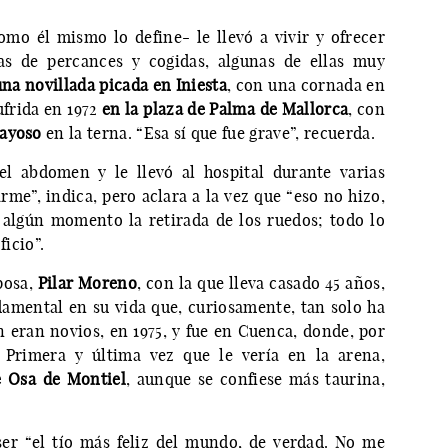
omo él mismo lo define- le llevó a vivir y ofrecer
as de percances y cogidas, algunas de ellas muy
una novillada picada en Iniesta
, con una cornada en
ufrida en 1972
en la plaza de Palma de Mallorca
, con
Gayoso
en la terna. “Esa sí que fue grave”, recuerda.
l abdomen y le llevó al hospital durante varias
e”, indica, pero aclara a la vez que “eso no hizo,
algún momento la retirada de los ruedos; todo lo
ficio”.
posa,
Pilar Moreno
, con la que lleva casado 45 años,
damental en su vida que, curiosamente, tan solo ha
n eran novios, en 1975, y fue en Cuenca, donde, por
. Primera y última vez que le vería en la arena,
e
Osa de Montiel
, aunque se confiese más taurina,
er “el tío más feliz del mundo, de verdad. No me