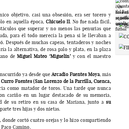
ico objetivo, casi una obsesión, era ser torero y
olo en aquella época,
Chicuelo II
. No fue nada fácil,
stáculos que superar y no menos las penurias que
uda, para él todo merecía la pena si le llevaban a
ió. Después de muchas capeas, tentaderos y noches
ía la alternativa, de rosa palo y plata, en la plaza
mano de
Miguel Mateo ‘Miguelín’
y con el maestro
anscurrido ya desde que
Arcadio Fuentes Moya
, más
o
Curro Fuentes (San Lorenzo de la Parrilla, Cuenca,
ctoria como matador de toros. Una tarde que nunca
con cariño en un lugar destacado de su memoria,
ad de su retiro en su casa de Mariana, junto a
su
parte tres hijas y dos nietas.
r, donde cortó cuatro orejas y lo hizo compartiendo
a Paco Camino.