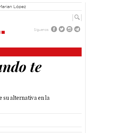
Marian López
Síguenos
ando te
 su alternativa en la