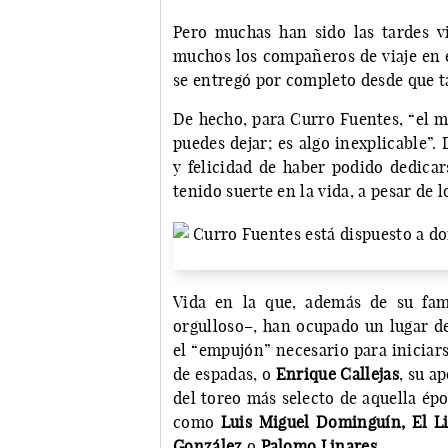
Pero muchas han sido las tardes vi
muchos los compañeros de viaje en e
se entregó por completo desde que t
De hecho, para Curro Fuentes, “el m
puedes dejar; es algo inexplicable”.
y felicidad de haber podido dedicar
tenido suerte en la vida, a pesar de 
Vida en la que, además de su fam
orgulloso–, han ocupado un lugar
el “empujón” necesario para iniciar
de espadas, o
Enrique Callejas
, su a
del toreo más selecto de aquella ép
como
Luis Miguel Dominguín, El Li
González
o
Palomo Linares
.