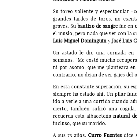
Su toreo valiente y espectacular -c
grandes tardes de toros, no exent
graves. Su
bautizo de sangre
fue en
el muslo, pero nada que ver con la s
Luis Miguel Dominguín
y
José Luis 
Un astado le dio una cornada en e
semanas. “Me costó mucho recuperarm
ni por asomo, que me planteara en 
contrario, no dejan de ser gajes del o
En esta constante superación, su es
siempre ha estado ahí. Un pilar fun
ido a verle a una corrida cuando aú
cierto, también sufrió una cogida
recuerda esta albaceteña
natural d
incluso, que su marido.
A sus 73 años,
Curro Fuentes
dice s