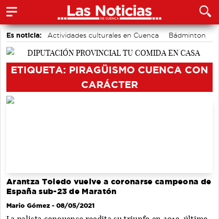
Es noticia:
Actividades culturales en Cuenca
Bádminton
Área de Deportes
Fútbol
Piragüismo
Auditorio de Cuenca
Motor
ETIQUETA: PIRAGÜISMO CUENCA CON
CARÁCTER
Arantza Toledo vuelve a coronarse campeona de
España sub-23 de Maratón
Mario Gómez
- 08/05/2021