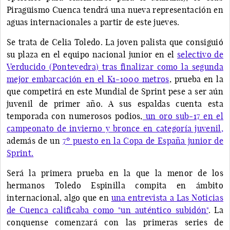
Piragüismo Cuenca tendrá una nueva representación en
aguas internacionales a partir de este jueves.
Se trata de Celia Toledo. La joven palista que consiguió
su plaza en el equipo nacional junior en el
selectivo de
Verducido (Pontevedra) tras finalizar como la segunda
mejor embarcación en el K1-1000 metros
, prueba en la
que competirá en este Mundial de Sprint pese a ser aún
juvenil de primer año. A sus espaldas cuenta esta
temporada con numerosos podios,
un oro sub-17 en el
campeonato de invierno y bronce en categoría juvenil,
además de un
7º puesto en la Copa de España junior de
Sprint.
Será la primera prueba en la que la menor de los
hermanos Toledo Espinilla compita en ámbito
internacional, algo que en
una entrevista a Las Noticias
de Cuenca calificaba como "un auténtico subidón"
. La
conquense comenzará con las primeras series de