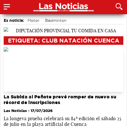
Es noticia:
Motor
Bádminton
Actividades culturales en Cuenca
Auditorio de Cuenca
Área de Deportes
Medio Ambiente
ETIQUETA: CLUB NATACIÓN CUENCA
accidentes laborales
La Subida al Peñote prevé romper de nuevo su
récord de inscripciones
Las Noticias
- 17/07/2026
La longeva prueba celebrará su 84ª edición el sábado 25
de julio en la playa artificial de Cuenca