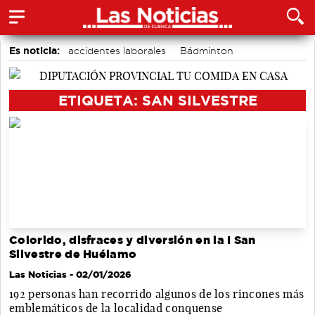
Es noticia:
accidentes laborales
Bádminton
Área de Deportes
Motor
Actividades culturales en Cuenca
Medio Ambiente
ETIQUETA: SAN SILVESTRE
Auditorio de Cuenca
Colorido, disfraces y diversión en la I San
Silvestre de Huélamo
Las Noticias
- 02/01/2026
192 personas han recorrido algunos de los rincones más
emblemáticos de la localidad conquense