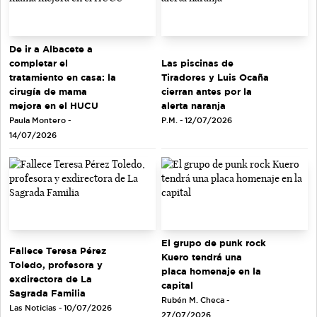
De ir a Albacete a
completar el
Las piscinas de
tratamiento en casa: la
Tiradores y Luis Ocaña
cirugía de mama
cierran antes por la
mejora en el HUCU
alerta naranja
Paula Montero -
P.M. - 12/07/2026
14/07/2026
El grupo de punk rock
Fallece Teresa Pérez
Kuero tendrá una
Toledo, profesora y
placa homenaje en la
exdirectora de La
capital
Sagrada Familia
Rubén M. Checa -
Las Noticias - 10/07/2026
27/07/2026