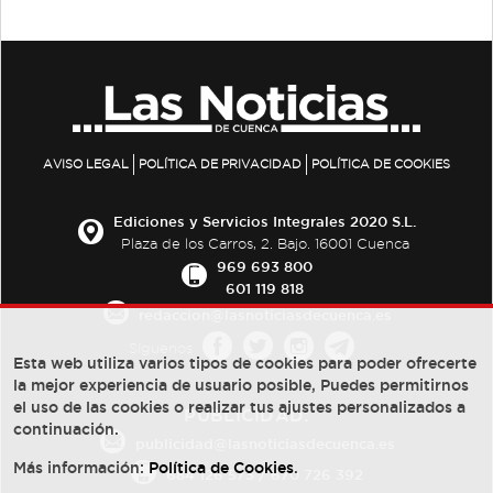
AVISO LEGAL
POLÍTICA DE PRIVACIDAD
POLÍTICA DE COOKIES
Ediciones y Servicios Integrales 2020 S.L.
Plaza de los Carros, 2. Bajo. 16001 Cuenca
969 693 800
601 119 818
redaccion@lasnoticiasdecuenca.es
Síguenos
Esta web utiliza varios tipos de cookies para poder ofrecerte
la mejor experiencia de usuario posible, Puedes permitirnos
el uso de las cookies o realizar tus ajustes personalizados a
PUBLICIDAD:
continuación.
publicidad@lasnoticiasdecuenca.es
Más información:
Política de Cookies
.
684 126 573
/
670 726 392