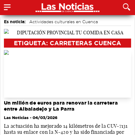
Es noticia:
Actividades culturales en Cuenca
accidentes laborales
Motor
Medio Ambiente
Bádminton
Auditorio de Cuenca
Área de Deportes
ETIQUETA: CARRETERAS CUENCA
Un millón de euros para renovar la carretera
entre Albaladejo y La Parra
Las Noticias
- 04/03/2026
La actuación ha mejorado 14 kilómetros de la CUV-7131
hasta su enlace con la N-420 y ha sido financiada por