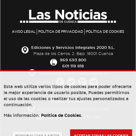
AVISO LEGAL
POLÍTICA DE PRIVACIDAD
POLÍTICA DE COOKIES
Ediciones y Servicios Integrales 2020 S.L.
Plaza de los Carros, 2. Bajo. 16001 Cuenca
969 693 800
601 119 818
redaccion@lasnoticiasdecuenca.es
Síguenos
Esta web utiliza varios tipos de cookies para poder ofrecerte
la mejor experiencia de usuario posible, Puedes permitirnos
el uso de las cookies o realizar tus ajustes personalizados a
PUBLICIDAD:
continuación.
publicidad@lasnoticiasdecuenca.es
Más información:
Política de Cookies
.
684 126 573
/
670 726 392
PERSONALIZAR AJUSTES
ACEPTAR TODAS LAS COOKIES