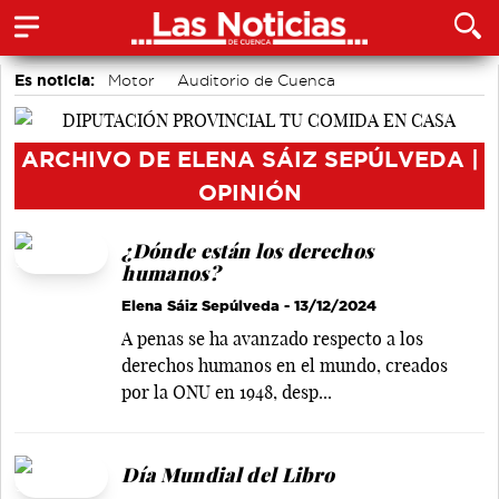
Es noticia:
Motor
Auditorio de Cuenca
accidentes laborales
Actividades culturales en Cuenca
Medio Ambiente
ARCHIVO DE ELENA SÁIZ SEPÚLVEDA |
OPINIÓN
¿Dónde están los derechos
humanos?
Elena Sáiz Sepúlveda
- 13/12/2024
A penas se ha avanzado respecto a los
derechos humanos en el mundo, creados
por la ONU en 1948, desp...
Día Mundial del Libro