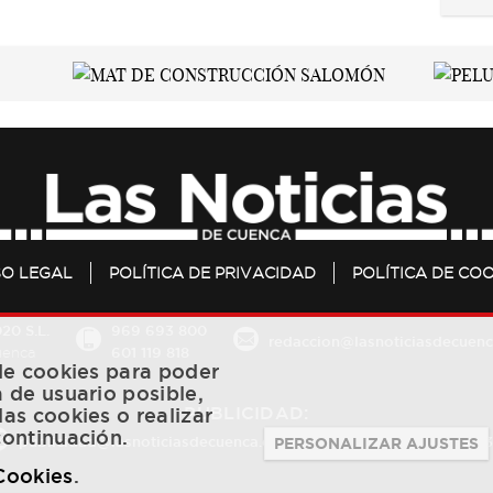
SO LEGAL
POLÍTICA DE PRIVACIDAD
POLÍTICA DE COO
20 S.L.
969 693 800
redaccion@lasnoticiasdecuenc
601 119 818
Cuenca
 de cookies para poder
a de usuario posible,
PUBLICIDAD:
las cookies o realizar
continuación.
publicidad@lasnoticiasdecuenca.es
684 126 573
/
670 726 
PERSONALIZAR AJUSTES
 Cookies
.