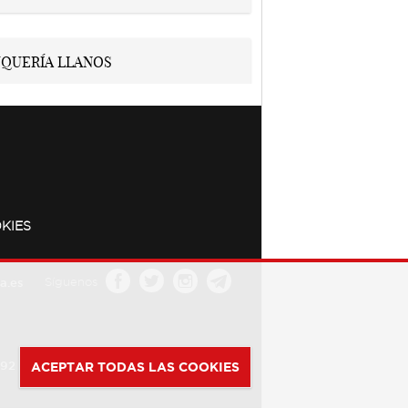
KIES
a.es
Síguenos
392
ACEPTAR TODAS LAS COOKIES