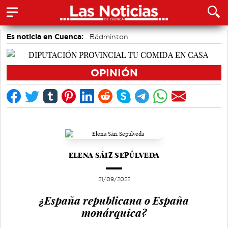
Es noticia en Cuenca:
Bádminton
Actividades culturales en Cuenca
Motor
Área de Deportes
Medio Ambiente
OPINIÓN
Auditorio de Cuenca
Fútbol
ELENA SÁIZ SEPÚLVEDA
21/09/2022
¿España republicana o España
monárquica?