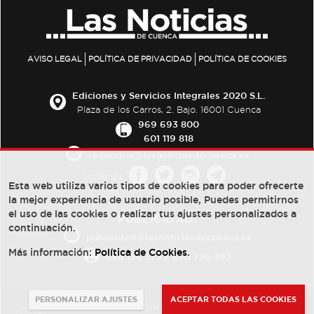
AVISO LEGAL
POLÍTICA DE PRIVACIDAD
POLÍTICA DE COOKIES
Ediciones y Servicios Integrales 2020 S.L.
Plaza de los Carros, 2. Bajo. 16001 Cuenca
969 693 800
601 119 818
redaccion@lasnoticiasdecuenca.es
Síguenos
Esta web utiliza varios tipos de cookies para poder ofrecerte
la mejor experiencia de usuario posible, Puedes permitirnos
el uso de las cookies o realizar tus ajustes personalizados a
PUBLICIDAD:
continuación.
publicidad@lasnoticiasdecuenca.es
Más información:
Política de Cookies
.
684 126 573
/
670 726 392
PERSONALIZAR AJUSTES
ACEPTAR TODAS LAS COOKIES
© Copyright 2013 -
2022
| Ediciones y Servicios Integrales 2020 S.L.