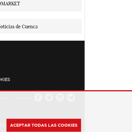
KIES
a.es
Síguenos
392
ACEPTAR TODAS LAS COOKIES