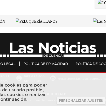
SO LEGAL
POLÍTICA DE PRIVACIDAD
POLÍTICA DE COO
20 S.L.
969 693 800
redaccion@lasnoticiasdecuenc
601 119 818
Cuenca
 de cookies para poder
a de usuario posible,
PUBLICIDAD:
las cookies o realizar
continuación.
publicidad@lasnoticiasdecuenca.es
684 126 573
/
670 726 
PERSONALIZAR AJUSTES