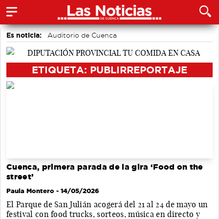
Es noticia:
Auditorio de Cuenca
Actividades culturales en Cuenca
accidentes laborales
Medio Ambiente
Motor
Área de Deportes
ETIQUETA: PUBLIRREPORTAJE
Bádminton
Cuenca, primera parada de la gira ‘Food on the
street’
Paula Montero
- 14/05/2026
El Parque de San Julián acogerá del 21 al 24 de mayo un
festival con food trucks, sorteos, música en directo y