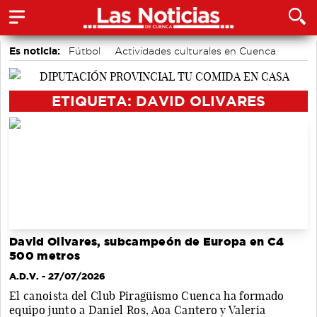
Es noticia:
Fútbol
Actividades culturales en Cuenca
Bádminton
Auditorio de Cuenca
Medio Ambiente
Área de Deportes
Motor
ETIQUETA: DAVID OLIVARES
David Olivares, subcampeón de Europa en C4
500 metros
A.D.V.
- 27/07/2026
El canoista del Club Piragüismo Cuenca ha formado
equipo junto a Daniel Ros, Aoa Cantero y Valeria