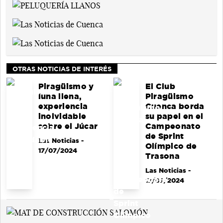
OTRAS NOTICIAS DE INTERÉS
Piragüismo y
El Club
luna llena,
Piragüismo
experiencia
Cuenca borda
inolvidable
su papel en el
sobre el Júcar
Campeonato
de Sprint
Las Noticias
-
Olímpico de
17/07/2024
Trasona
Las Noticias
-
17/07/2024