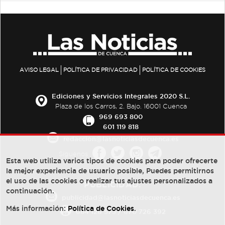
AVISO LEGAL
POLÍTICA DE PRIVACIDAD
POLÍTICA DE COOKIES
Ediciones y Servicios Integrales 2020 S.L.
Plaza de los Carros, 2. Bajo. 16001 Cuenca
969 693 800
601 119 818
redaccion@lasnoticiasdecuenca.es
Síguenos
Esta web utiliza varios tipos de cookies para poder ofrecerte
la mejor experiencia de usuario posible, Puedes permitirnos
el uso de las cookies o realizar tus ajustes personalizados a
PUBLICIDAD:
continuación.
publicidad@lasnoticiasdecuenca.es
Más información:
Política de Cookies
.
684 126 573
/
670 726 392