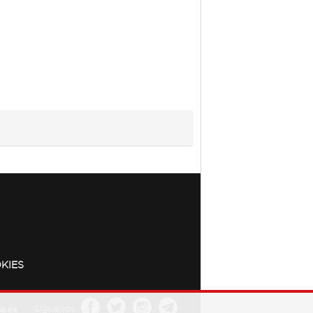
KIES
a.es
Síguenos