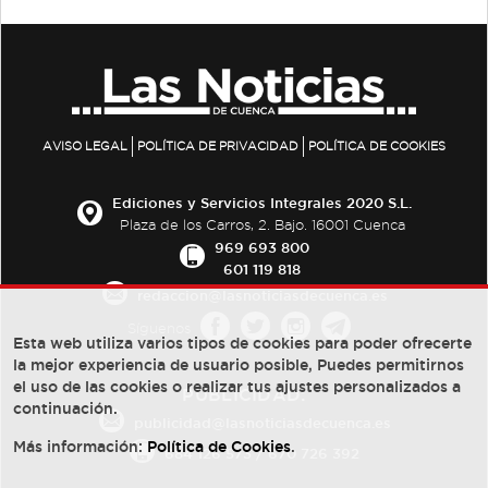
AVISO LEGAL
POLÍTICA DE PRIVACIDAD
POLÍTICA DE COOKIES
Ediciones y Servicios Integrales 2020 S.L.
Plaza de los Carros, 2. Bajo. 16001 Cuenca
969 693 800
601 119 818
redaccion@lasnoticiasdecuenca.es
Síguenos
Esta web utiliza varios tipos de cookies para poder ofrecerte
la mejor experiencia de usuario posible, Puedes permitirnos
el uso de las cookies o realizar tus ajustes personalizados a
PUBLICIDAD:
continuación.
publicidad@lasnoticiasdecuenca.es
Más información:
Política de Cookies
.
684 126 573
/
670 726 392