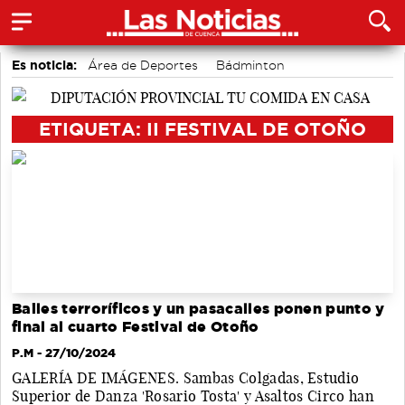
Es noticia:
Área de Deportes
Bádminton
Auditorio de Cuenca
Motor
accidentes laborales
Actividades culturales en Cuenca
Medio Ambiente
ETIQUETA: II FESTIVAL DE OTOÑO
Bailes terroríficos y un pasacalles ponen punto y
final al cuarto Festival de Otoño
P.M
- 27/10/2024
GALERÍA DE IMÁGENES. Sambas Colgadas, Estudio
Superior de Danza 'Rosario Tosta' y Asaltos Circo han