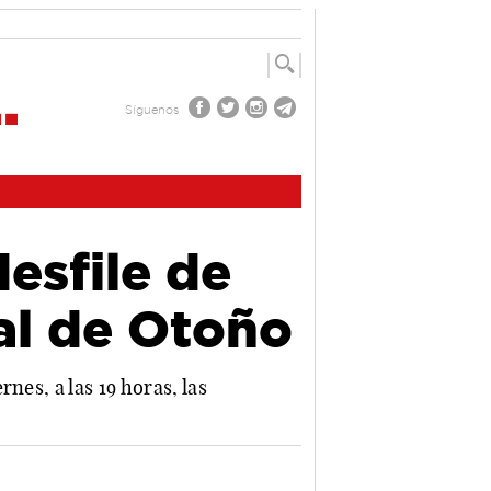
Síguenos
desfile de
val de Otoño
nes, a las 19 horas, las