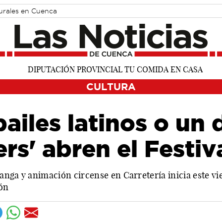
turales en Cuenca
CULTURA
ailes latinos o un 
rs' abren el Festi
nga y animación circense en Carretería inicia este vier
ión