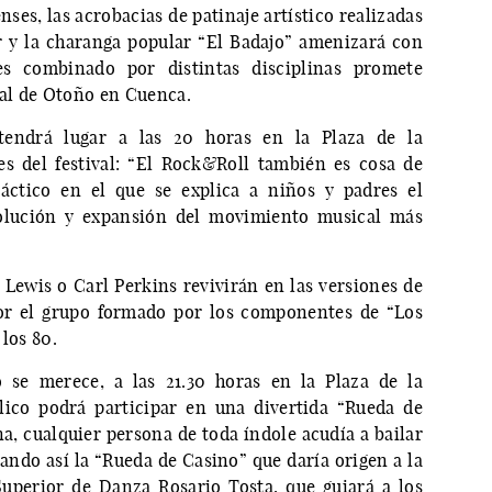
nses, las acrobacias de patinaje artístico realizadas
r y la charanga popular “El Badajo” amenizará con
les combinado por distintas disciplinas promete
val de Otoño en Cuenca.
 tendrá lugar a las 20 horas en la Plaza de la
es del festival: “El Rock&Roll también es cosa de
áctico en el que se explica a niños y padres el
volución y expansión del movimiento musical más
e Lewis o Carl Perkins revivirán en las versiones de
por el grupo formado por los componentes de “Los
 los 80.
 se merece, a las 21.30 horas en la Plaza de la
lico podrá participar en una divertida “Rueda de
a, cualquier persona de toda índole acudía a bailar
ando así la “Rueda de Casino” que daría origen a la
Superior de Danza Rosario Tosta, que guiará a los