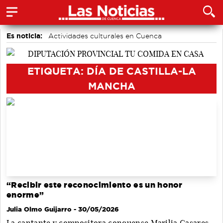
Es noticia:
Actividades culturales en Cuenca
Medio Ambiente
Motor
Auditorio de Cuenca
Fútbol
Área de Deportes
Bádminton
ETIQUETA: DÍA DE CASTILLA-LA
MANCHA
“Recibir este reconocimiento es un honor
enorme”
Julia Olmo Guijarro
- 30/05/2026