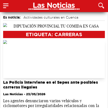
Es noticia:
Actividades culturales en Cuenca
Área de Deportes
Medio Ambiente
Auditorio de Cuenca
accidentes laborales
Bádminton
ETIQUETA: CARRERAS
Motor
La Policía interviene en el Sepes ante posibles
carreras ilegales
Las Noticias
- 23/05/2026
Los agentes denunciaron varios vehículos y
ciclomotores por irregularidades relacionadas con la