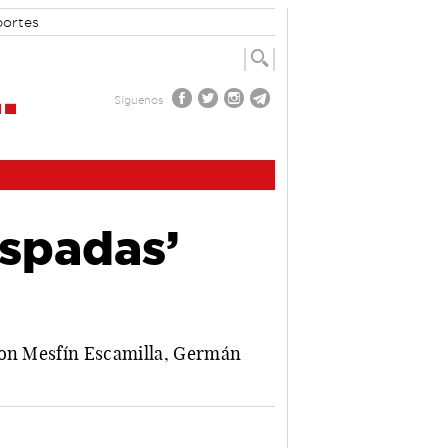
portes
Síguenos
Espadas’
aron Mesfín Escamilla, Germán