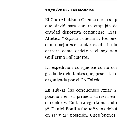
20/11/2018 - Las Noticias
El Club Atletismo Cuenca cerró su 
que sirvió para dar un empujón de
entidad deportiva conquense. Tras
Atlética “Espada Toledana”, los bu
como mejores estandartes el triunfo
carrera como cadete y el segund
Guillermo Ballesteros.
La expedición conquense contó con
grado de debutantes que, pese a tal
organizada por el CA Toledo.
En sub-12, las conquenses Itziar
posición en su primera carrera en 
corredores. En la categoría mascul
5º. Daniel Bonilla fue 10º y los deb
en 13ª y 21ª posición. Unos buenos 