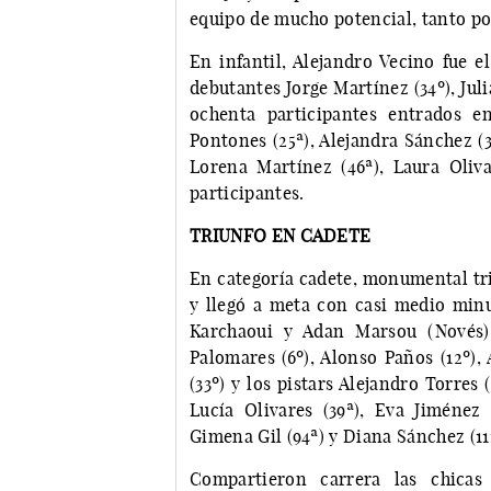
equipo de mucho potencial, tanto po
En infantil, Alejandro Vecino fue e
debutantes Jorge Martínez (34º), Juli
ochenta participantes entrados e
Pontones (25ª), Alejandra Sánchez (
Lorena Martínez (46ª), Laura Oliva
participantes.
TRIUNFO EN CADETE
En categoría cadete, monumental tri
y llegó a meta con casi medio min
Karchaoui y Adan Marsou (Novés).
Palomares (6º), Alonso Paños (12º),
(33º) y los pistars Alejandro Torres 
Lucía Olivares (39ª), Eva Jiménez (
Gimena Gil (94ª) y Diana Sánchez (111
Compartieron carrera las chicas