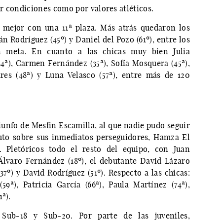
r condiciones como por valores atléticos.
l mejor con una 11ª plaza. Más atrás quedaron los
án Rodríguez (45º) y Daniel del Pozo (61º), entre los
n meta. En cuanto a las chicas muy bien Julia
34ª), Carmen Fernández (35ª), Sofía Mosquera (45ª),
res (48ª) y Luna Velasco (57ª), entre más de 120
unfo de Mesfin Escamilla, al que nadie pudo seguir
uto sobre sus inmediatos perseguidores, Hamza El
 Pletóricos todo el resto del equipo, con Juan
 Álvaro Fernández (18º), el debutante David Lázaro
(37º) y David Rodríguez (51º). Respecto a las chicas:
59ª), Patricia García (66ª), Paula Martínez (74ª),
ª).
 Sub-18 y Sub-20. Por parte de las juveniles,