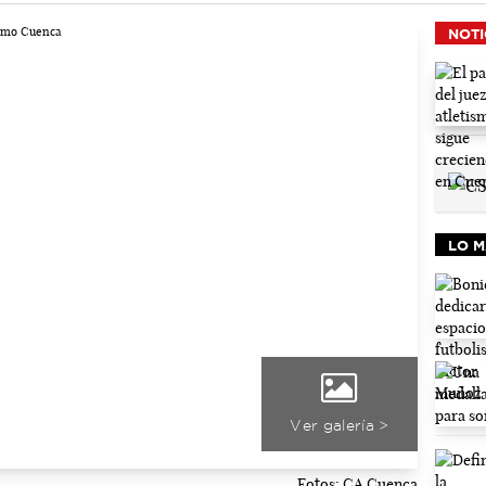
NOTI
LO M
Ver galería >
Fotos: CA Cuenca