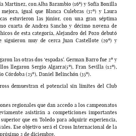
a Martínez, con Alba Barambio (16ª) y Sofía Bonilla
 mejora, igual que Blanca Culebras (37ª) y Laura
icas estuvieron las júnior, con una gran séptima
imo cuarta de Andrea Sancho y décimo novena de
chicos de esta categoría, Alejandro del Pozo debutó
 siguieron muy de cerca Juan Castellote (29º) y
garon las otras dos ‘espadas’. German Barro fue 2º y
los llegaron Sergio Algarra(5º), Fran Sevilla (12º),
io Córdoba (25º), Daniel Belinchón (35º).
ross demuestran el potencial sin límites del Club
iones regionales que dan accedo a los campeonatos
eviamente asistirán a competiciones importantes
 superior que en Toledo para adquirir experiencia,
ales. Ese objetivo será el Cross Internacional de la
 próximo 2 de diciembre.