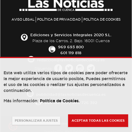
AVISO LEGAL
POLÍTICA DE PRIVACIDAD
POLÍTICA DE COOKIES
Ediciones y Servicios Integrales 2020 S.L.
Plaza de los Carros, 2. Bajo. 16001 Cuenca
969 693 800
601 119 818
redaccion@lasnoticiasdecuenca.es
Síguenos
Esta web utiliza varios tipos de cookies para poder ofrecerte
la mejor experiencia de usuario posible, Puedes permitirnos
el uso de las cookies o realizar tus ajustes personalizados a
PUBLICIDAD:
continuación.
publicidad@lasnoticiasdecuenca.es
Más información:
Política de Cookies
.
684 126 573
/
670 726 392
PERSONALIZAR AJUSTES
ACEPTAR TODAS LAS COOKIES
© Copyright 2013 -
2022
| Ediciones y Servicios Integrales 2020 S.L.
Powered by
Web Dinámica