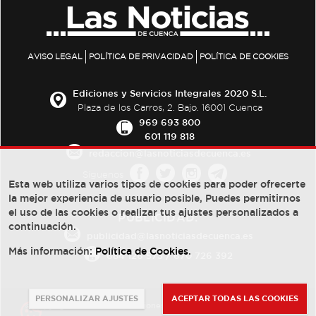
AVISO LEGAL
POLÍTICA DE PRIVACIDAD
POLÍTICA DE COOKIES
Ediciones y Servicios Integrales 2020 S.L.
Plaza de los Carros, 2. Bajo. 16001 Cuenca
969 693 800
601 119 818
redaccion@lasnoticiasdecuenca.es
Síguenos
Esta web utiliza varios tipos de cookies para poder ofrecerte
la mejor experiencia de usuario posible, Puedes permitirnos
el uso de las cookies o realizar tus ajustes personalizados a
PUBLICIDAD:
continuación.
publicidad@lasnoticiasdecuenca.es
Más información:
Política de Cookies
.
684 126 573
/
670 726 392
PERSONALIZAR AJUSTES
ACEPTAR TODAS LAS COOKIES
© Copyright 2013 -
2022
| Ediciones y Servicios Integrales 2020 S.L.