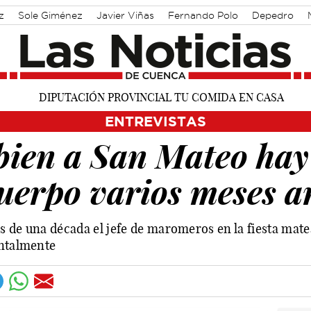
z
Sole Giménez
Javier Viñas
Fernando Polo
Depedro
 Martínez Chana
Vique Gomes
José Luis Martínez Guijarro
ENTREVISTAS
 bien a San Mateo hay
cuerpo varios meses a
s de una década el jefe de maromeros en la fiesta mate
entalmente