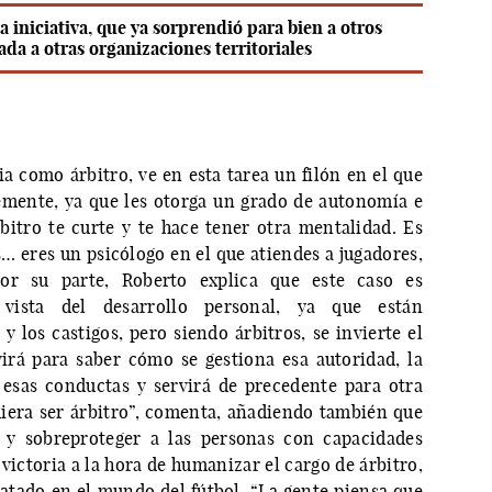
 iniciativa, que ya sorprendió para bien a otros
ada a otras organizaciones territoriales
ia como árbitro, ve en esta tarea un filón en el que
emente, ya que les otorga un grado de autonomía e
rbitro te curte y te hace tener otra mentalidad. Es
 eres un psicólogo en el que atiendes a jugadores,
 Por su parte, Roberto explica que este caso es
vista del desarrollo personal, ya que están
 los castigos, pero siendo árbitros, se invierte el
virá para saber cómo se gestiona esa autoridad, la
esas conductas y servirá de precedente para otra
era ser árbitro”, comenta, añadiendo también que
ar y sobreproteger a las personas con capacidades
victoria a la hora de humanizar el cargo de árbitro,
tado en el mundo del fútbol. “La gente piensa que