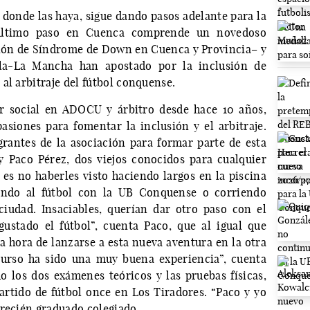
 donde las haya, sigue dando pasos adelante para la
 último paso en Cuenca comprende un novedoso
ión de Síndrome de Down en Cuenca y Provincia– y
lla-La Mancha han apostado por la inclusión de
al arbitraje del fútbol conquense.
r social en ADOCU y árbitro desde hace 10 años,
asiones para fomentar la inclusión y el arbitraje.
rantes de la asociación para formar parte de esta
 y Paco Pérez, dos viejos conocidos para cualquier
 es no haberles visto haciendo largos en la piscina
ando al fútbol con la UB Conquense o corriendo
ciudad. Insaciables, querían dar otro paso con el
gustado el fútbol”, cuenta Paco, que al igual que
la hora de lanzarse a esta nueva aventura en la otra
curso ha sido una muy buena experiencia”, cuenta
 los dos exámenes teóricos y las pruebas físicas,
rtido de fútbol once en Los Tiradores. “Paco y yo
 recién graduado colegiado.