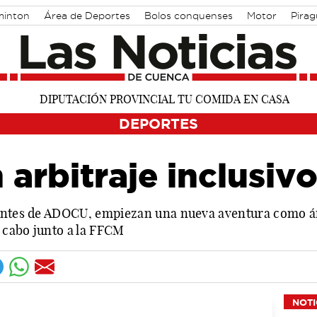
inton
Área de Deportes
Bolos conquenses
Motor
Pira
DEPORTES
 arbitraje inclusiv
antes de ADOCU, empiezan una nueva aventura como árb
a cabo junto a la FFCM
NOTI