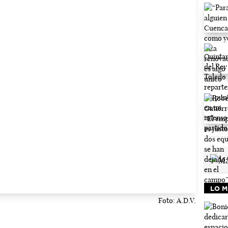
LO M
Foto: A.D.V.